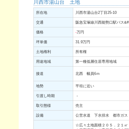
川西市湯山台 土地
所在地
川西市湯山台2丁目25-10
交通
阪急宝塚線川西能勢口駅バス&#1
価格
-
万円
坪単価
31.9万円
土地権利
所有権
用途地域
第一種低層住居専用地域
接道
北西 幅員6ｍ
地勢
平坦に近い
引渡し時期
-
取引態様
売主
設備
公営水道 下水排水 都市ガス
☆広々土地面積２０５．２１㎡