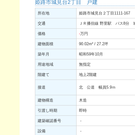
姫路市城見台2丁目 戸建
所在地
姫路市城見台２丁目1111-167
交通
ＪＲ播但線 野里駅 バス8分 
価格
-
万円
建物面積
90.02
m²
/ 27.2坪
築年月
昭和59年10月
用途地域
無指定
階建て
地上2階建
接道
北 公道 幅員5.9ｍ
建物構造
木造
引渡し時期
即時
建築確認番号
-
設備
-