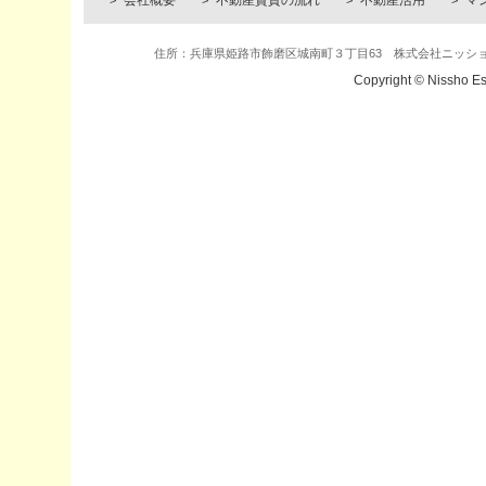
会社概要
不動産賃貸の流れ
不動産活用
マ
住所：兵庫県姫路市飾磨区城南町３丁目63 株式会社ニッショー・エステ
Copyright © Nissho Es