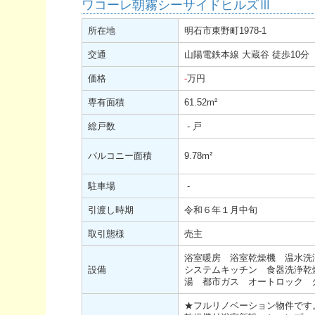
ワコーレ朝霧シーサイドヒルズⅢ
所在地
明石市東野町1978-1
交通
山陽電鉄本線 大蔵谷 徒歩10分
価格
-
万円
専有面積
61.52
m²
総戸数
- 戸
バルコニー面積
9.78
m²
駐車場
-
引渡し時期
令和６年１月中旬
取引態様
売主
浴室暖房 浴室乾燥機 温水
設備
システムキッチン 食器洗浄乾
湯 都市ガス オートロック 
★フルリノベーション物件です