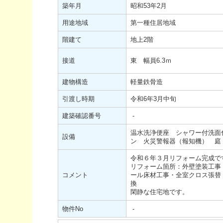
築年月
昭和53年2月
用途地域
第一種住居地域
階建て
地上2階
接道
東 幅員6.3ｍ
建物構造
軽量鉄骨造
引渡し時期
令和6年3月中旬
建築確認番号
-
温水洗浄便座 シャワー付洗面
設備
ン 火災警報器（報知機） 庭
令和６年３月リフォーム完成で
リフォーム箇所：外壁塗装工事
コメント
ール床材工事・全室クロス張替
換
閑静な住宅地です。
物件No
-