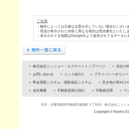
ご注意
・物件によっては正確な位置を示していない場合がござい
・現況が表示された内容と異なる場合は現況優先といたし
・表示されてる地図はGoogle社より提供されてるデータ
株式会社ニッショー・エステートトップページ
当社の
お問い合わせ
リンク紹介2
プライバシーポリシー
即金買取システム・買取保証システム
空き地の草刈り
会社概要
不動産賃貸の流れ
不動産活用
マ
住所：兵庫県姫路市飾磨区城南町３丁目63 株式会社ニッショー・エステ
Copyright © Nissho Es