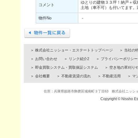
ゆとりの建物３３坪！納戸＋収
コメント
土地（車不可）も付いてます。
物件No
-
株式会社ニッショー・エステートトップページ
当社の
お問い合わせ
リンク紹介2
プライバシーポリシー
即金買取システム・買取保証システム
空き地の草刈り
会社概要
不動産賃貸の流れ
不動産活用
マ
住所：兵庫県姫路市飾磨区城南町３丁目63 株式会社ニッショー・エステ
Copyright © Nissho Es