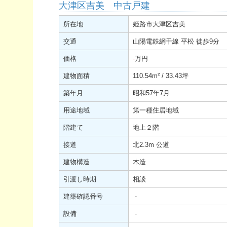
大津区吉美 中古戸建
所在地
姫路市大津区吉美
交通
山陽電鉄網干線 平松 徒歩9分
価格
-
万円
建物面積
110.54
m²
/ 33.43坪
築年月
昭和57年7月
用途地域
第一種住居地域
階建て
地上２階
接道
北2.3m 公道
建物構造
木造
引渡し時期
相談
建築確認番号
-
設備
-