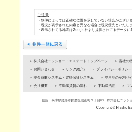
ご注意
・物件によっては正確な位置を示していない場合がござい
・現況が表示された内容と異なる場合は現況優先といたし
・表示されてる地図はGoogle社より提供されてるデータ
株式会社ニッショー・エステートトップページ
当社の
お問い合わせ
リンク紹介2
プライバシーポリシー
即金買取システム・買取保証システム
空き地の草刈り
会社概要
不動産賃貸の流れ
不動産活用
マ
住所：兵庫県姫路市飾磨区城南町３丁目63 株式会社ニッショー・エステ
Copyright © Nissho Es