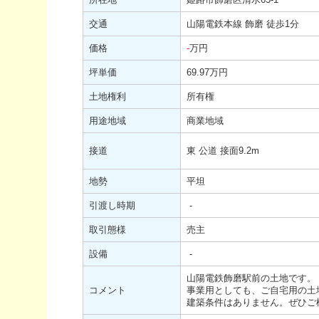
交通
山陽電鉄本線 飾磨 徒歩1分
価格
-
万円
坪単価
69.97万円
土地権利
所有権
用途地域
商業地域
接道
東 公道 接面9.2m
地勢
平坦
引渡し時期
-
取引態様
売主
設備
-
山陽電鉄飾磨駅前の土地です。
コメント
事業用としても、ご自宅用の土
建築条件はありません。ぜひご