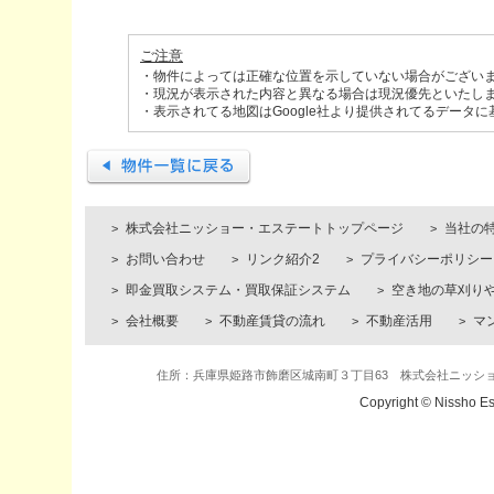
ご注意
・物件によっては正確な位置を示していない場合がござい
・現況が表示された内容と異なる場合は現況優先といたし
・表示されてる地図はGoogle社より提供されてるデータ
株式会社ニッショー・エステートトップページ
当社の
お問い合わせ
リンク紹介2
プライバシーポリシー
即金買取システム・買取保証システム
空き地の草刈り
会社概要
不動産賃貸の流れ
不動産活用
マ
住所：兵庫県姫路市飾磨区城南町３丁目63 株式会社ニッショー・エステ
Copyright © Nissho Es