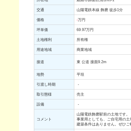
交通
山陽電鉄本線 飾磨 徒歩1分
価格
-
万円
坪単価
69.97万円
土地権利
所有権
用途地域
商業地域
接道
東 公道 接面9.2m
地勢
平坦
引渡し時期
-
取引態様
売主
設備
-
山陽電鉄飾磨駅前の土地です。
コメント
事業用としても、ご自宅用の土
建築条件はありません。ぜひご